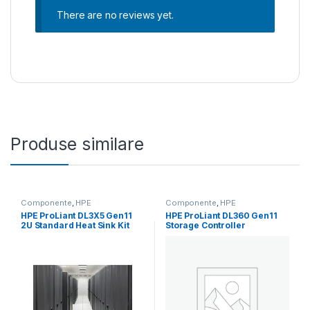
There are no reviews yet.
Produse similare
Componente
,
HPE
Componente
,
HPE
HPE ProLiant DL3X5 Gen11
HPE ProLiant DL360 Gen11
2U Standard Heat Sink Kit
Storage Controller
(P58458-B21)
Enablement Cable Kit
(P48918-B21)