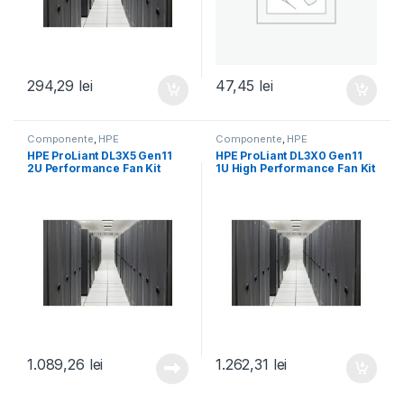
294,29
lei
47,45
lei
Componente
,
HPE
Componente
,
HPE
HPE ProLiant DL3X5 Gen11
HPE ProLiant DL3X0 Gen11
2U Performance Fan Kit
1U High Performance Fan Kit
(P58465-B21)
(P48908-B21)
1.089,26
lei
1.262,31
lei