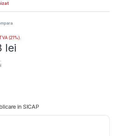
izat
ompara
 TVA (21%).
8
lei
i
blicare in SICAP