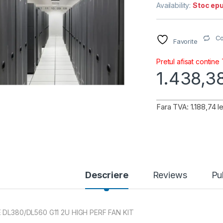
Availability:
Stoc epu
C
Favorite
Pretul afisat contine
1.438,3
Fara TVA: 1.188,74 le
Descriere
Reviews
Pu
 DL380/DL560 G11 2U HIGH PERF FAN KIT