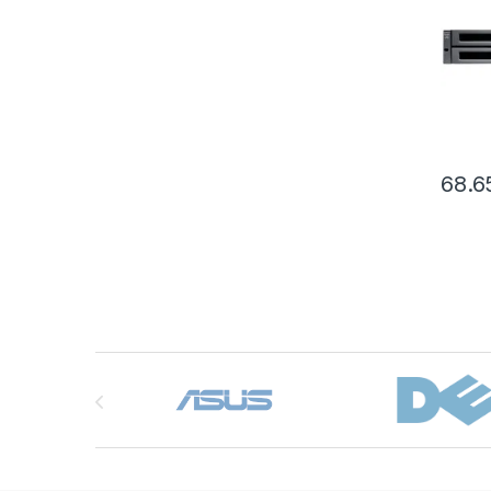
68.6
Brands Carousel