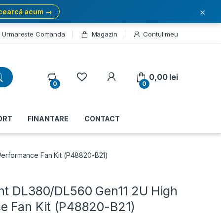
×
cearcă acum →
Urmareste Comanda
Magazin
Contul meu
My Account
0,00
lei
0
0
ORT
FINANTARE
CONTACT
Performance Fan Kit (P48820-B21)
nt DL380/DL560 Gen11 2U High
e Fan Kit (P48820-B21)