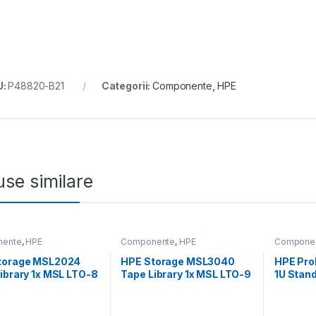
U:
P48820-B21
Categorii:
Componente
,
HPE
se similare
ente
,
HPE
Componente
,
HPE
Compone
torage MSL2024
HPE Storage MSL3040
HPE Pro
ibrary 1x MSL LTO-8
Tape Library 1x MSL LTO-9
1U Stand
rive 15x LTO-8 30TB
SAS Drive 20x LTO-9
(P48904
Cartridges (P77036-
45TB Data Cartridges
(P77037-B25)