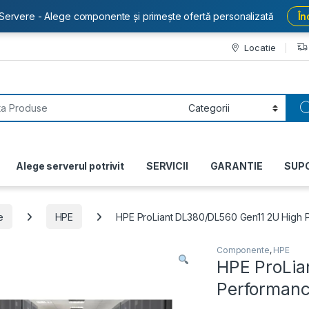
Servere - Alege componente și primește ofertă personalizată
În
Locatie
or:
Alege serverul potrivit
SERVICII
GARANTIE
SUP
e
HPE
HPE ProLiant DL380/DL560 Gen11 2U High 
Componente
,
HPE
HPE ProLia
Performanc