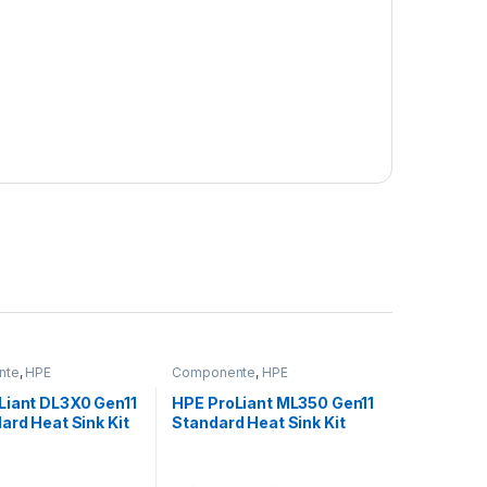
nte
,
HPE
Componente
,
HPE
Liant DL3X0 Gen11
HPE ProLiant ML350 Gen11
ard Heat Sink Kit
Standard Heat Sink Kit
-B21)
(P47223-B21)