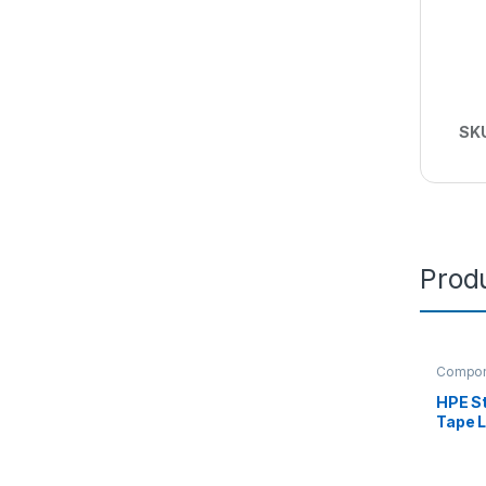
SK
Produ
Compon
HPE S
Tape L
SAS D
Data 
B25)