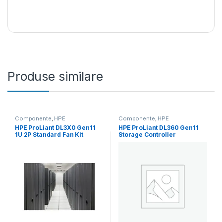
Produse similare
Componente
,
HPE
Componente
,
HPE
HPE ProLiant DL3X0 Gen11
HPE ProLiant DL360 Gen11
1U 2P Standard Fan Kit
Storage Controller
(P54697-B21)
Enablement Cable Kit
(P48918-B21)