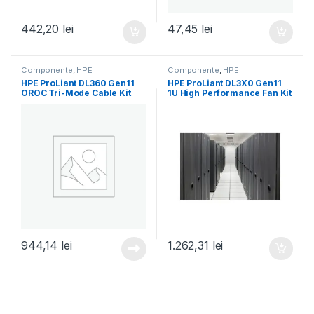
442,20
lei
47,45
lei
Componente
,
HPE
Componente
,
HPE
HPE ProLiant DL360 Gen11
HPE ProLiant DL3X0 Gen11
OROC Tri-Mode Cable Kit
1U High Performance Fan Kit
(P52416-B21)
(P48908-B21)
944,14
lei
1.262,31
lei