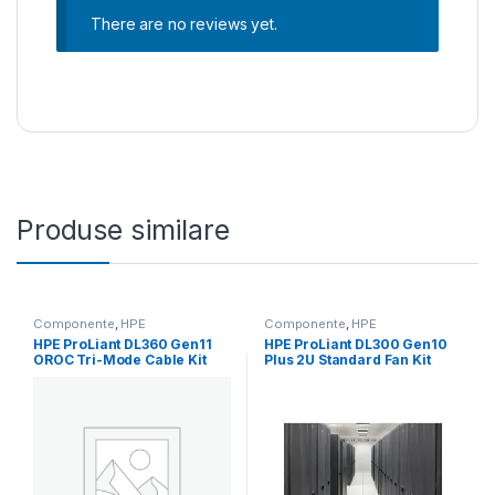
There are no reviews yet.
Produse similare
Componente
,
HPE
Componente
,
HPE
HPE ProLiant DL360 Gen11
HPE ProLiant DL300 Gen10
OROC Tri-Mode Cable Kit
Plus 2U Standard Fan Kit
(P52416-B21)
(P37042-B21)