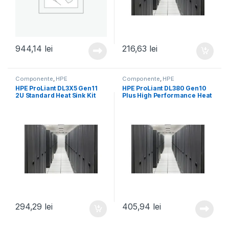
944,14
lei
216,63
lei
Componente
,
HPE
Componente
,
HPE
HPE ProLiant DL3X5 Gen11
HPE ProLiant DL380 Gen10
2U Standard Heat Sink Kit
Plus High Performance Heat
(P58458-B21)
Sink Kit (P27095-B21)
294,29
lei
405,94
lei