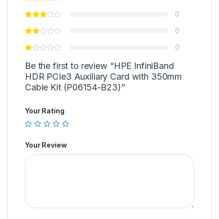
0
0
0
Be the first to review “HPE InfiniBand
HDR PCIe3 Auxiliary Card with 350mm
Cable Kit (P06154-B23)”
Your Rating
Your Review