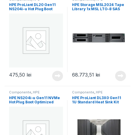
HPE ProLiant DL20 Gen11
HPE Storage MSL2024 Tape
NS204i-u Hot Plug Boot
Library 1x MSL LTO-8 SAS
Optimized Storage Device
Drive 15x LTO-8 30TB Data
Cable Kit (P65410-B21)
Cartridges (P77036-B25)
475,50
lei
68.773,51
lei
Componente
,
HPE
Componente
,
HPE
HPE NS204i-u Gen11 NVMe
HPE ProLiant DL3X0 Gen11
Hot Plug Boot Optimized
1U Standard Heat Sink Kit
Storage Device (P48183-
(P48904-B21)
B21)