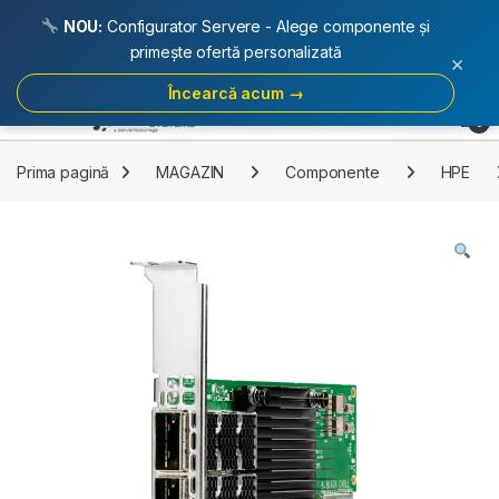
NOU:
Configurator Servere - Alege componente și
primește ofertă personalizată
×
Încearcă acum →
Skip to navigation
Skip to content
Open
0
Prima pagină
MAGAZIN
Componente
HPE