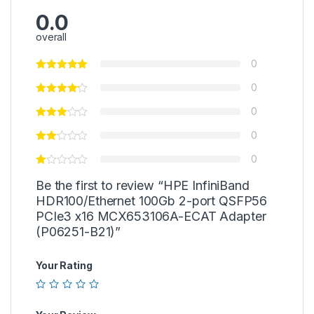
0.0
overall
0
0
0
0
0
Be the first to review “HPE InfiniBand
HDR100/Ethernet 100Gb 2-port QSFP56
PCIe3 x16 MCX653106A-ECAT Adapter
(P06251-B21)”
Your Rating