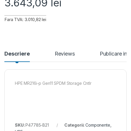
3.643,09
lei
Fara TVA: 3.010,82 lei
Descriere
Reviews
Publicare in
HPE MR216i-p Gen11 SPDM Storage Cntlr
SKU:
P47785-B21
Categorii:
Componente
,