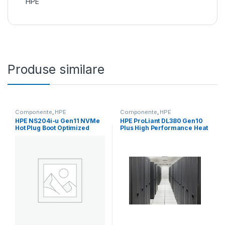
HPE
Produse similare
Componente
,
HPE
Componente
,
HPE
HPE NS204i-u Gen11 NVMe
HPE ProLiant DL380 Gen10
Hot Plug Boot Optimized
Plus High Performance Heat
Storage Device (P48183-
Sink Kit (P27095-B21)
B21)