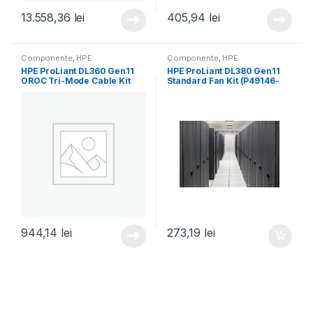
13.558,36
lei
405,94
lei
Componente
,
HPE
Componente
,
HPE
HPE ProLiant DL360 Gen11
HPE ProLiant DL380 Gen11
OROC Tri-Mode Cable Kit
Standard Fan Kit (P49146-
(P52416-B21)
B21)
944,14
lei
273,19
lei