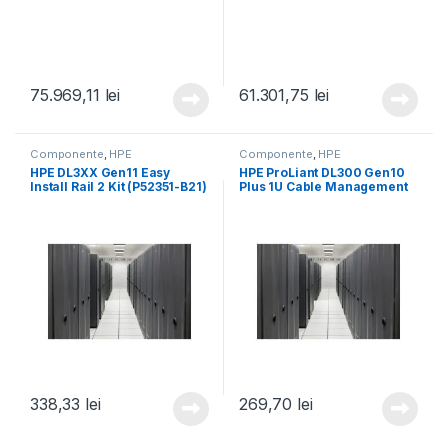
75.969,11
lei
61.301,75
lei
Componente
,
HPE
Componente
,
HPE
HPE DL3XX Gen11 Easy
HPE ProLiant DL300 Gen10
Install Rail 2 Kit (P52351-B21)
Plus 1U Cable Management
Arm for Rail Kit (P26489-
B21)
338,33
lei
269,70
lei