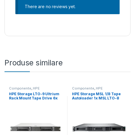
There are no reviews yet.
Produse similare
Componente
,
HPE
Componente
,
HPE
HPE Storage LTO-9 Ultrium
HPE Storage MSL 1/8 Tape
Rack Mount Tape Drive 6x
Autoloader 1x MSL LTO-8
LTO-9 45TB Data Cartridges
SAS Drive 5x LTO-8 30TB
(P77034-B25)
Data Cartridges (P77035-
B25)