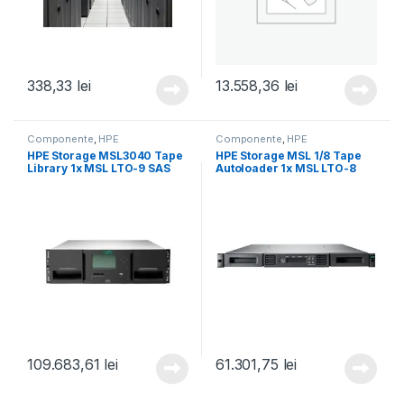
338,33
lei
13.558,36
lei
Componente
,
HPE
Componente
,
HPE
HPE Storage MSL3040 Tape
HPE Storage MSL 1/8 Tape
Library 1x MSL LTO-9 SAS
Autoloader 1x MSL LTO-8
Drive 20x LTO-9 45TB Data
SAS Drive 5x LTO-8 30TB
Cartridges (P77037-B25)
Data Cartridges (P77035-
B25)
109.683,61
lei
61.301,75
lei