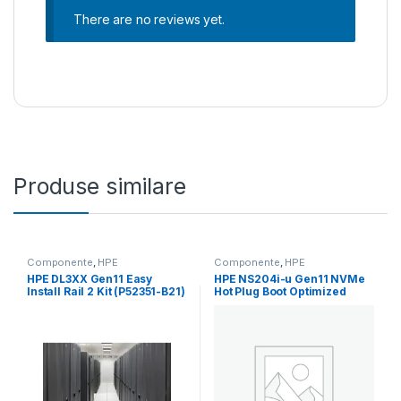
There are no reviews yet.
Produse similare
Componente
,
HPE
Componente
,
HPE
HPE DL3XX Gen11 Easy
HPE NS204i-u Gen11 NVMe
Install Rail 2 Kit (P52351-B21)
Hot Plug Boot Optimized
Storage Device (P48183-
B21)