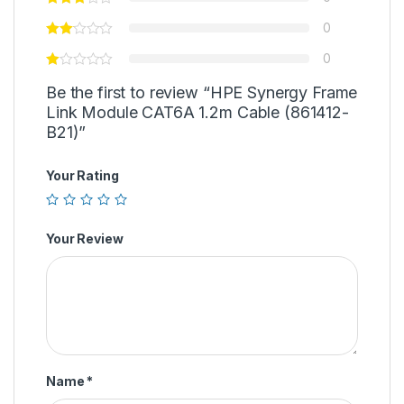
0
0
Be the first to review “HPE Synergy Frame
Link Module CAT6A 1.2m Cable (861412-
B21)”
Your Rating
Your Review
Name
*