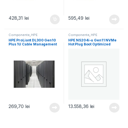
428,31
lei
595,49
lei
Componente
,
HPE
Componente
,
HPE
HPE ProLiant DL300 Gen10
HPE NS204i-u Gen11 NVMe
Plus 1U Cable Management
Hot Plug Boot Optimized
Arm for Rail Kit (P26489-
Storage Device (P48183-
B21)
B21)
269,70
lei
13.558,36
lei