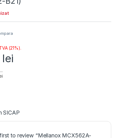
2-B21)
izat
ompara
 TVA (21%).
1
lei
ei
in SICAP
 first to review “Mellanox MCX562A-