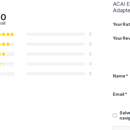
ACAI E
Adapte
.0
rall
Your Rat
0
Your Re
0
0
0
0
Name
*
Email
*
Salve
navig