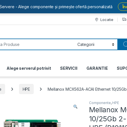
Servere - Alege componente și primește ofertă personalizată
În
Locatie
or:
Alege serverul potrivit
SERVICII
GARANTIE
SUP
e
HPE
Mellanox MCX562A-ACAI Ethernet 10/25Gb 
Componente
,
HPE
Mellanox M
10/25Gb 2-