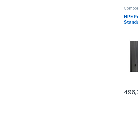
Compon
HPE P
Standa
(P472
496