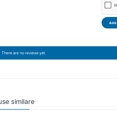
There are no reviews yet.
se similare