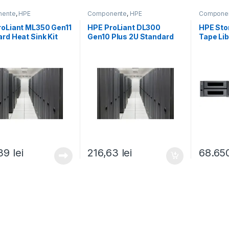
ente
,
HPE
Componente
,
HPE
Compone
roLiant ML350 Gen11
HPE ProLiant DL300
HPE St
rd Heat Sink Kit
Gen10 Plus 2U Standard
Tape Li
23-B21)
Fan Kit (P37042-B21)
SAS Dri
Data Ca
B25)
,39
lei
216,63
lei
68.65