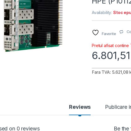
HPE (P1011
Availability:
Stoc epu
C
Favorite
Pretul afisat contine
6.801,5
Fara TVA: 5.621,08 l
Reviews
Publicare 
sed on 0 reviews
Be the