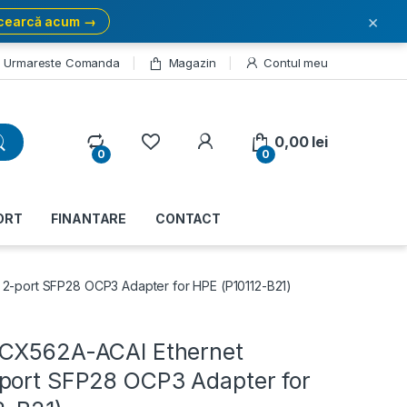
×
cearcă acum →
Urmareste Comanda
Magazin
Contul meu
My Account
0,00
lei
0
0
ORT
FINANTARE
CONTACT
2-port SFP28 OCP3 Adapter for HPE (P10112-B21)
CX562A-ACAI Ethernet
port SFP28 OCP3 Adapter for