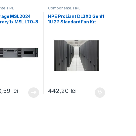
nte
,
HPE
Componente
,
HPE
orage MSL2024
HPE ProLiant DL3X0 Gen11
brary 1x MSL LTO-8
1U 2P Standard Fan Kit
ve 15x LTO-8 30TB
(P54697-B21)
rtridges (P77036-
0,59
lei
442,20
lei