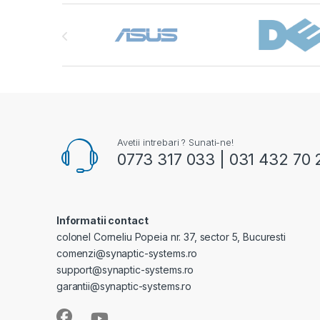
Brands Carousel
Avetii intrebari ? Sunati-ne!
0773 317 033 | 031 432 70 
Informatii contact
colonel Corneliu Popeia nr. 37, sector 5, Bucuresti
comenzi@synaptic-systems.ro
support@synaptic-systems.ro
garantii@synaptic-systems.ro