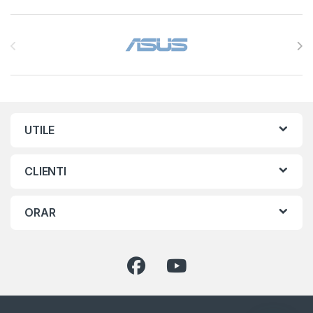
Brands Carousel
UTILE
CLIENTI
ORAR