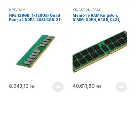
HPE
,
RAM
KINGSTON
,
RAM
HPE 128GB (1x128GB) Quad
Memorie RAM Kingston,
Rank x4 DDR4-2933 CAS-21-
DIMM, DDR4, 64GB, CL21,
21-21 Load Reduced Smart
2933 Mhz (KTD-PE429/64G)
Memory Kit (P11040-B21)
8.943,19
lei
40.611,80
lei