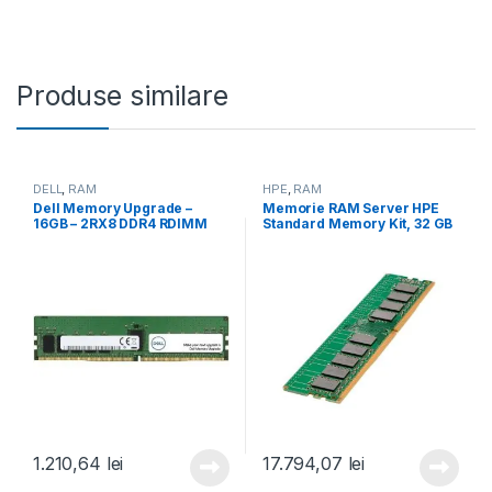
Produse similare
DELL
,
RAM
HPE
,
RAM
Dell Memory Upgrade –
Memorie RAM Server HPE
16GB – 2RX8 DDR4 RDIMM
Standard Memory Kit, 32 GB
3200MHz (AB257576)
DDR5, 2400Mhz, CL39
(P64339-B21)
1.210,64
lei
17.794,07
lei