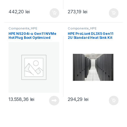
442,20
lei
273,19
lei
Componente
,
HPE
Componente
,
HPE
HPE NS204i-u Gen11 NVMe
HPE ProLiant DL3X5 Gen11
Hot Plug Boot Optimized
2U Standard Heat Sink Kit
Storage Device (P48183-
(P58458-B21)
B21)
13.558,36
lei
294,29
lei