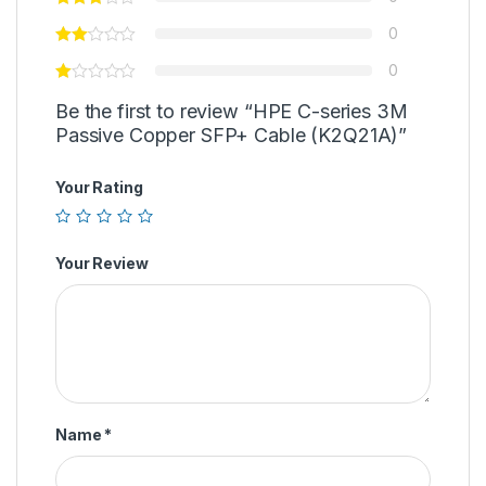
0
0
Be the first to review “HPE C-series 3M
Passive Copper SFP+ Cable (K2Q21A)”
Your Rating
Your Review
Name
*