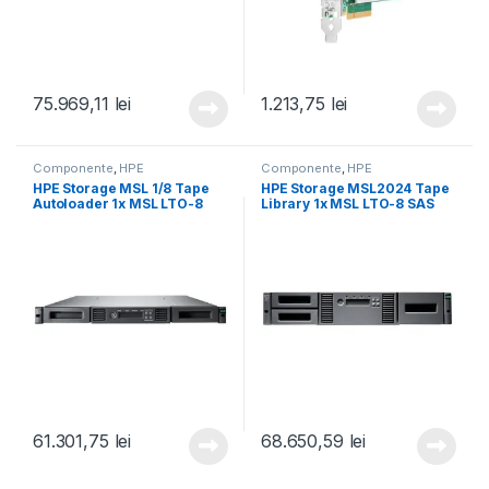
75.969,11
lei
1.213,75
lei
Componente
,
HPE
Componente
,
HPE
HPE Storage MSL 1/8 Tape
HPE Storage MSL2024 Tape
Autoloader 1x MSL LTO-8
Library 1x MSL LTO-8 SAS
SAS Drive 5x LTO-8 30TB
Drive 15x LTO-8 30TB Data
Data Cartridges (P77035-
Cartridges (P77036-B25)
B25)
61.301,75
lei
68.650,59
lei