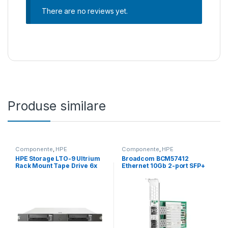
There are no reviews yet.
Produse similare
Componente
,
HPE
Componente
,
HPE
HPE Storage LTO-9 Ultrium
Broadcom BCM57412
Rack Mount Tape Drive 6x
Ethernet 10Gb 2-port SFP+
LTO-9 45TB Data Cartridges
Adapter for HPE (P26259-
(P77034-B25)
B21)