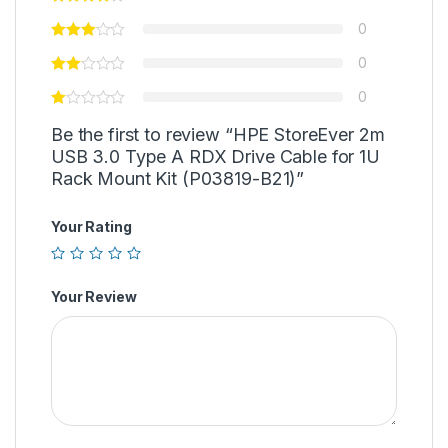
0
0
0
Be the first to review “HPE StoreEver 2m
USB 3.0 Type A RDX Drive Cable for 1U
Rack Mount Kit (P03819-B21)”
Your Rating
Your Review