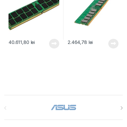
40.611,80
lei
2.464,78
lei
Brands Carousel