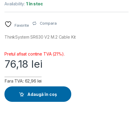
Availability:
1 în stoc
Compara
Favorite
ThinkSystem SR630 V2 M.2 Cable Kit
Pretul afisat contine TVA (21%).
76,18
lei
Fara TVA: 62,96 lei
Adaugă în coș