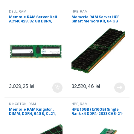
DELL
,
RAM
HPE
,
RAM
Memorie RAM Server Dell
Memorie RAM Server HPE
AC140423, 32 GB DDR4,
Smart Memory Kit, 64 GB
3200Mhz, CL22 (AC140423)
DDR5, 4800Mhz, CL40
(P43331-B21)
3.039,25
lei
32.520,46
lei
KINGSTON
,
RAM
HPE
,
RAM
Memorie RAM Kingston,
HPE 16GB (1x16GB) Single
DIMM, DDR4, 64GB, CL21,
Rank x4 DDR4-2933 CAS-21-
2933 Mhz (KTD-PE429/64G)
21-21 Registered Smart
Memory Kit (P00920-B21)