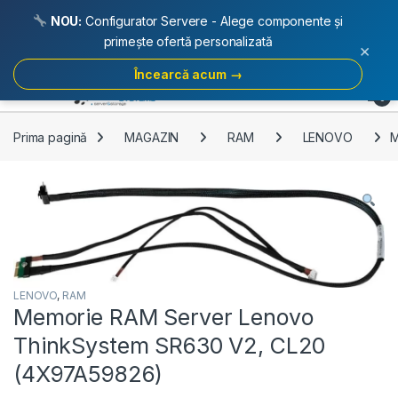
NOU:
Configurator Servere - Alege componente și
primește ofertă personalizată
×
Încearcă acum →
Skip to navigation
Skip to content
Open
0
Prima pagină
MAGAZIN
RAM
LENOVO
M
LENOVO
,
RAM
Memorie RAM Server Lenovo
ThinkSystem SR630 V2, CL20
(4X97A59826)