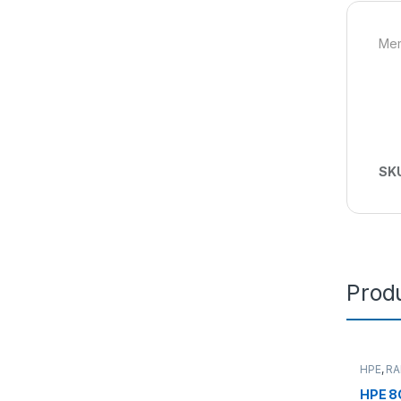
Mem
SK
Produ
HPE
,
R
HPE 8G