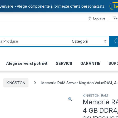
Servere - Alege componente și primește ofertă personalizată
În
Locatie
or:
Alege serverul potrivit
SERVICII
GARANTIE
SUP
KINGSTON
Memorie RAM Server Kingston ValueRAM, 4
KINGSTON
,
RAM
Memorie RA
4 GB DDR4