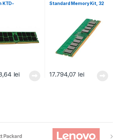
n KTD-
Standard Memory Kit, 32
4G, 64 GB DDR4,
GB DDR5, 2400Mhz, CL39
, CL22 (KTD-
(P64339-B21)
64G)
8,64
lei
17.794,07
lei