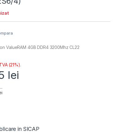
S6/4)
izat
ompara
ton ValueRAM 4GB DDR4 3200Mhz CL22
 TVA (21%).
35
lei
ei
blicare in SICAP