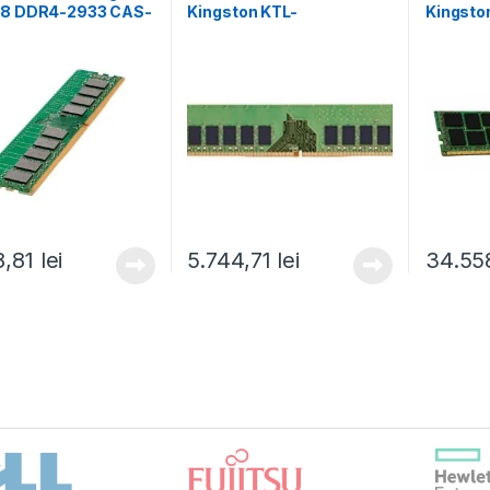
x8 DDR4-2933 CAS-
Kingston KTL-
Kingsto
21 Registered Smart
TS432ES8/16G, 16 GB
PE432/6
y Kit (P00918-B21)
DDR4, 3200Mhz, CL22
3200Mhz
(KTL-TS432ES8/16G)
PE432/
8,81
lei
5.744,71
lei
34.55