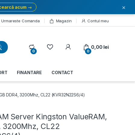
×
cearcă acum →
Urmareste Comanda
Magazin
Contul meu
My Account
0,00
lei
0
0
ORT
FINANTARE
CONTACT
 GB DDR4, 3200Mhz, CL22 (KVR32N22S6/4)
M Server Kingston ValueRAM,
, 3200Mhz, CL22