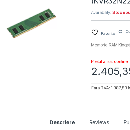
(KVR32N22
Availability:
Stoc epu
C
Favorite
Memorie RAM Kings
Pretul afisat contine
2.405,
Fara TVA: 1.987,89 l
Descriere
Reviews
Pu