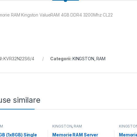
orie RAM Kingston ValueRAM 4GB DDR4 3200Mhz CL22
U:
KVR32N22S6/4
Categorii:
KINGSTON
,
RAM
se similare
AM
KINGSTON
,
RAM
KINGSTO
B (1x8GB) Single
Memorie RAM Server
Memorie